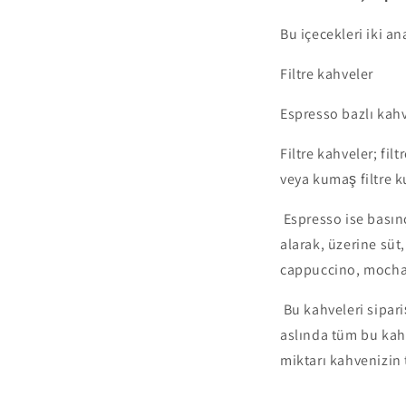
Bu içecekleri iki an
Filtre kahveler
Espresso bazlı kahv
Filtre kahveler; fi
veya kumaş filtre k
Espresso ise basınç
alarak, üzerine süt
cappuccino, mocha g
Bu kahveleri sipari
aslında tüm bu kah
miktarı kahvenizin 