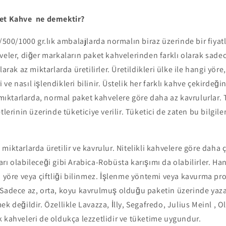
ket Kahve ne demektir?
0/500/1000 gr.lık ambalajlarda normalın biraz üzerinde bir fiyatl
veler, diğer markaların paket kahvelerinden farklı olarak sade
larak az miktarlarda üretilirler. Üretildikleri ülke ile hangi yör
eri ve nasıl işlendikleri bilinir. Üstelik her farklı kahve çekirdeğ
z mıktarlarda, normal paket kahvelere göre daha az kavrulurlar. 
tlerinin üzerinde tüketiciye verilir. Tüketici de zaten bu bilgil
miktarlarda üretilir ve kavrulur. Nitelikli kahvelere göre daha ç
rı olabileceği gibi Arabica-Robüsta karışımı da olabilirler. Ha
 yöre veya çiftliği bilinmez. İşlenme yöntemi veya kavurma profi
 Sadece az, orta, koyu kavrulmuş olduğu paketin üzerinde yaz
k değildir. Özellikle Lavazza, İlly, Segafredo, Julius Meinl , Ol
 kahveleri de oldukça lezzetlidir ve tüketime uygundur.