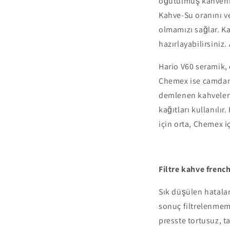
öğütülmüş kahvenin
Kahve-Su oranını v
olmamızı sağlar. K
hazırlayabilirsiniz
Hario V60 seramik, 
Chemex ise camdan ü
demlenen kahveler C
kağıtları kullanılır
için orta, Chemex i
Filtre kahve frenc
Sık düşülen hatalar
sonuç filtrelenmem
presste tortusuz, 