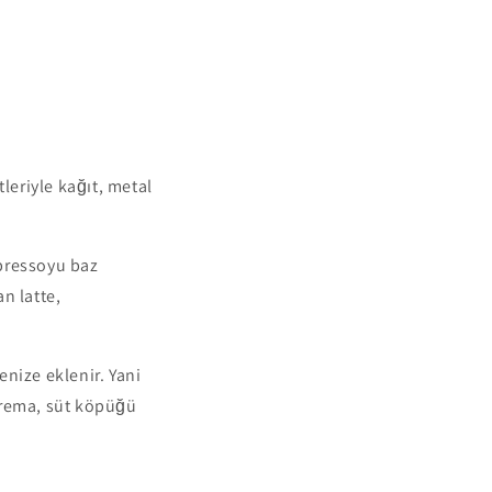
leriyle kağıt, metal
spressoyu baz
n latte,
nize eklenir. Yani
krema, süt köpüğü