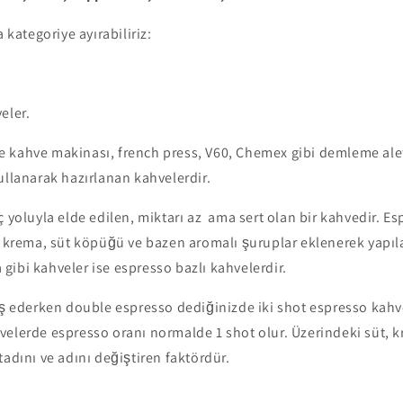
a kategoriye ayırabiliriz:
eler.
ltre kahve makinası, french press, V60, Chemex gibi demleme alet
ullanarak hazırlanan kahvelerdir.
 yoluyla elde edilen, miktarı az ama sert olan bir kahvedir. E
, krema, süt köpüğü ve bazen aromalı şuruplar eklenerek yapıla
ibi kahveler ise espresso bazlı kahvelerdir.
ş ederken double espresso dediğinizde iki shot espresso kahve
velerde espresso oranı normalde 1 shot olur. Üzerindeki süt, 
tadını ve adını değiştiren faktördür.