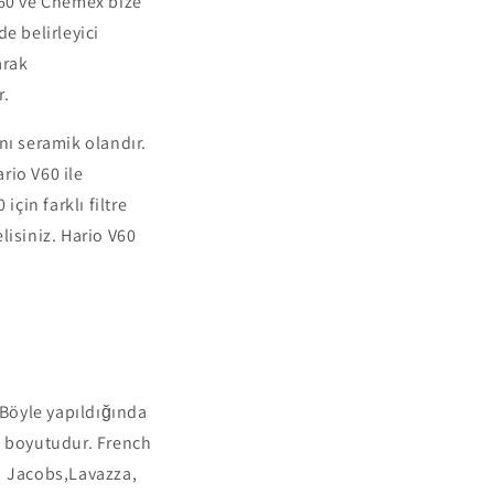
60 ve Chemex bize
 belirleyici
arak
r.
nı seramik olandır.
rio V60 ile
in farklı filtre
elisiniz. Hario V60
 Böyle yapıldığında
e boyutudur. French
. Jacobs,Lavazza,