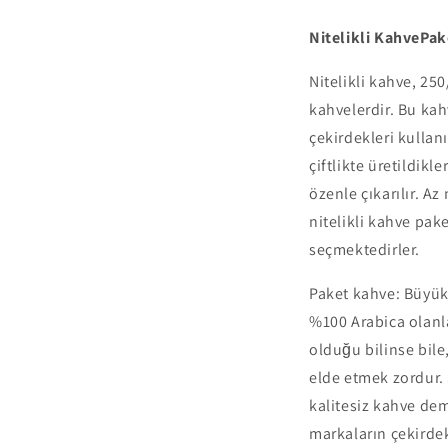
Nitelikli KahvePa
Nitelikli kahve, 25
kahvelerdir. Bu kah
çekirdekleri kullanı
çiftlikte üretildikl
özenle çıkarılır. A
nitelikli kahve pake
seçmektedirler.
Paket kahve: Büyük 
%100 Arabica olanla
olduğu bilinse bile,
elde etmek zordur.
kalitesiz kahve deme
markaların çekirdek