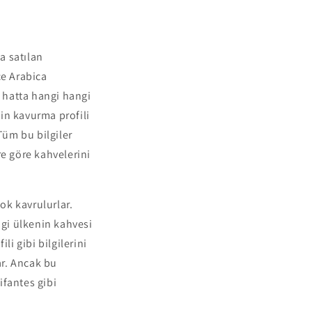
a satılan
ce Arabica
e, hatta hangi hangi
inin kavurma profili
Tüm bu bilgiler
ere göre kahvelerini
ok kavrulurlar.
ngi ülkenin kahvesi
li gibi bilgilerini
ar. Ancak bu
ifantes gibi