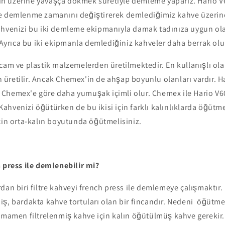
 üzerine yavaşça dökmek suretiyle demleme yaparız. Hario V
e demlenme zamanını değiştirerek demlediğimiz kahve üzerinde
ahvenizi bu iki demleme ekipmanıyla damak tadınıza uygun ol
. Ayrıca bu iki ekipmanla demlediğiniz kahveler daha berrak olu
cam ve plastik malzemelerden üretilmektedir. En kullanışlı ola
retilir. Ancak Chemex'in de ahşap boyunlu olanları vardır. Ha
hemex'e göre daha yumuşak içimli olur. Chemex ile Hario V60 iç
. Kahvenizi öğütürken de bu ikisi için farklı kalınlıklarda öğütm
çin orta-kalın boyutunda öğütmelisiniz.
h press ile demlenebilir mi?
dan biri filtre kahveyi french press ile demlemeye çalışmaktır.
iş, bardakta kahve tortuları olan bir fincandır. Nedeni öğütm
tamamen filtrelenmiş kahve için kalın öğütülmüş kahve gerekir