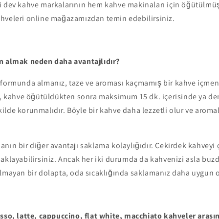
 dev kahve markalarının hem kahve makinaları için öğütülmüş 
hveleri online mağazamızdan temin edebilirsiniz.
n almak neden daha avantajlıdır?
 formunda almanız, taze ve aroması kaçmamış bir kahve içmeni
ki, kahve öğütüldükten sonra maksimum 15 dk. içerisinde ya de
lde korunmalıdır. Böyle bir kahve daha lezzetli olur ve aroma
nın bir diğer avantajı saklama kolaylığıdır. Çekirdek kahveyi
saklayabilirsiniz. Ancak her iki durumda da kahvenizi asla bu
almayan bir dolapta, oda sıcaklığında saklamanız daha uygun o
esso, latte, cappuccino, flat white, macchiato kahveler arası