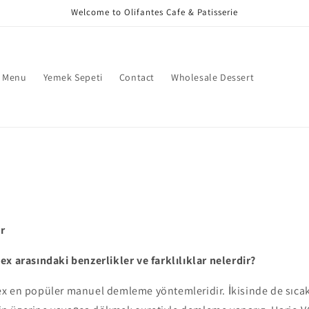
Welcome to Olifantes Cafe & Patisserie
 Menu
Yemek Sepeti
Contact
Wholesale Dessert
r
x arasındaki benzerlikler ve farklılıklar nelerdir?
x en popüler manuel demleme yöntemleridir. İkisinde de sıca