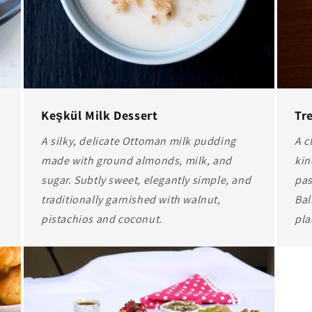
Keşkül Milk Dessert
Tr
A silky, delicate Ottoman milk pudding
A c
made with ground almonds, milk, and
kin
sugar. Subtly sweet, elegantly simple, and
pas
traditionally garnished with walnut,
Bal
pistachios and coconut.
pla