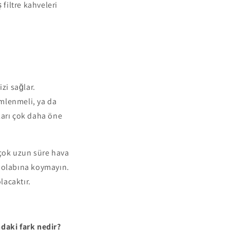
filtre kahveleri
zi sağlar.
mlenmeli, ya da
ları çok daha öne
 çok uzun süre hava
zdolabına koymayın.
lacaktır.
ndaki fark nedir?